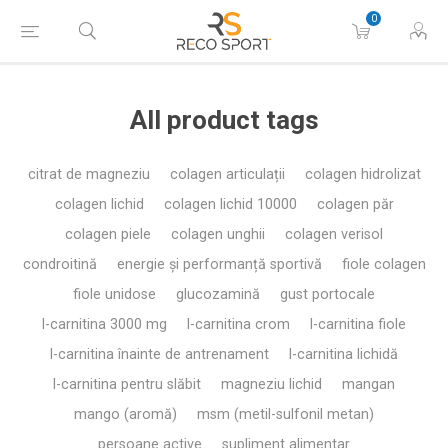
0
All product tags
citrat de magneziu
colagen articulații
colagen hidrolizat
colagen lichid
colagen lichid 10000
colagen păr
colagen piele
colagen unghii
colagen verisol
condroitină
energie și performanță sportivă
fiole colagen
fiole unidose
glucozamină
gust portocale
l-carnitina 3000 mg
l-carnitina crom
l-carnitina fiole
l-carnitina înainte de antrenament
l-carnitina lichidă
l-carnitina pentru slăbit
magneziu lichid
mangan
mango (aromă)
msm (metil-sulfonil metan)
persoane active
supliment alimentar